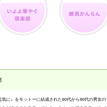
部
気に』をモットーに結成された60代から90代の男女